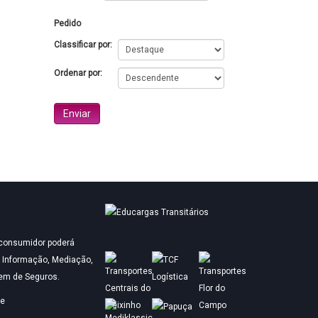
Pedido
Classificar por:
Ordenar por:
o consumidor poderá
e Informação, Mediação,
gem de Seguros.
de